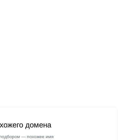
охожего домена
 подбором — похожее имя