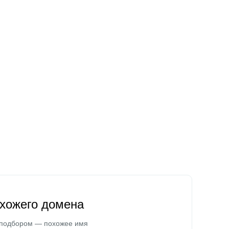
охожего домена
 подбором — похожее имя