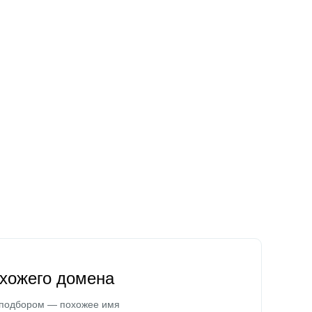
охожего домена
 подбором — похожее имя